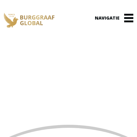
Winkelmand
(0)
MODERNE
KAMPIOENSBLOED
VERSTERKT ONS TEAM!
Home
»
Nieuwsflits
»
Moderne kampioensbloed
versterkt ons team!