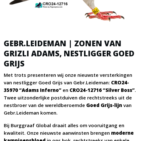
GEBR.LEIDEMAN | ZONEN VAN
GRIZLI ADAMS, NESTLIGGER GOED
GRIJS
Met trots presenteren wij onze nieuwste versterkingen
van nestligger Goed Grijs van Gebr.Leideman:
CRO24-
35970 “Adams Inferno”
en
CRO24-12716 “Silver Boss”
.
Twee uitzonderlijke postduiven die rechtstreeks uit de
nestbroer van de wereldberoemde
Goed Grijs-lijn
van
Gebr.Leideman komen.
Bij Burggraaf Global draait alles om vooruitgang en
kwaliteit. Onze nieuwste aanwinsten brengen
moderne
kampioensbloed
in ons hok, rechtstreeks van enkele