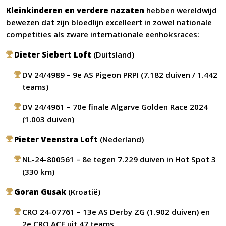
Kleinkinderen en verdere nazaten
hebben wereldwijd
bewezen dat zijn bloedlijn excelleert in zowel nationale
competities als zware internationale eenhoksraces:
Dieter Siebert Loft
(Duitsland)
DV 24/4989 – 9e AS Pigeon PRPI (7.182 duiven / 1.442
teams)
DV 24/4961 – 70e finale Algarve Golden Race 2024
(1.003 duiven)
Pieter Veenstra Loft
(Nederland)
NL-24-800561 – 8e tegen 7.229 duiven in Hot Spot 3
(330 km)
Goran Gusak
(Kroatië)
CRO 24-07761 – 13e AS Derby ZG (1.902 duiven) en
2e CRO ACE uit 47 teams