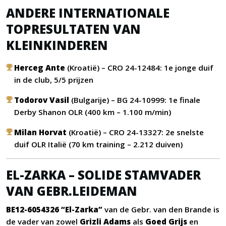
ANDERE INTERNATIONALE
TOPRESULTATEN VAN
KLEINKINDEREN
Herceg Ante
(Kroatië) – CRO 24-12484: 1e jonge duif
in de club, 5/5 prijzen
Todorov Vasil
(Bulgarije) – BG 24-10999: 1e finale
Derby Shanon OLR (400 km – 1.100 m/min)
Milan Horvat
(Kroatië) – CRO 24-13327: 2e snelste
duif OLR Italië (70 km training – 2.212 duiven)
EL-ZARKA – SOLIDE STAMVADER
VAN GEBR.LEIDEMAN
BE12-6054326 “El-Zarka”
van de Gebr. van den Brande is
de vader van zowel
Grizli Adams
als
Goed Grijs
en