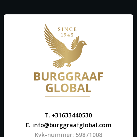
T. +31633440530
E. info@burggraafglobal.com
Kvk-nummer: 59871008