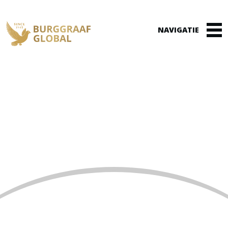
Winkelmand
(0)
TOEKOMST &
SELECTIEVISIE
Home
»
Toekomst & selectievisie