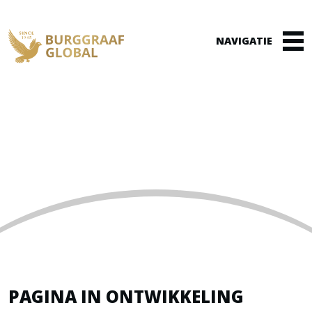
Winkelmand
(0)
DEHON-DEMONSEAU
Home
»
Dehon-Demonseau
PAGINA IN ONTWIKKELING