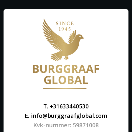
T. +31633440530
E. info@burggraafglobal.com
Kvk-nummer: 59871008