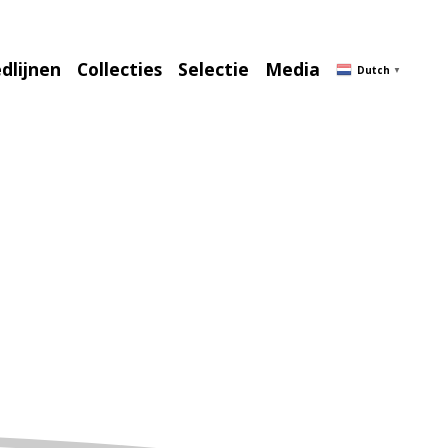
Winkelmand
(0)
dlijnen
Collecties
Selectie
Media
Dutch
▼
6