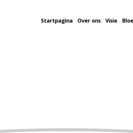
Startpagina
Over ons
Visie
Bloe
SWEET TOOTH
Home
»
Duif
»
Elite Line by Dirk van den Bulck
»
NL24-844239