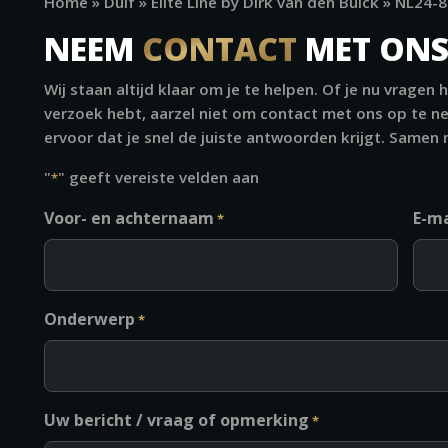
Home
»
Duif
»
Elite Line by Dirk van den Bulck
»
NL24-8
NEEM
CONTACT
MET ONS
Wij staan altijd klaar om je te helpen. Of je nu vragen 
verzoek hebt, aarzel niet om contact met ons op te n
ervoor dat je snel de juiste antwoorden krijgt. Samen
"
" geeft vereiste velden aan
*
Voor- en achternaam
E-ma
*
Onderwerp
*
Uw bericht / vraag of opmerking
*