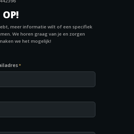
442396
 OP!
hebt, meer informatie wilt of een specifiek
emen. We horen graag van je en zorgen
 maken we het mogelijk!
iladres
*