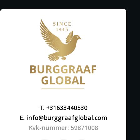
T. +31633440530
E. info@burggraafglobal.com
Kvk-nummer: 59871008