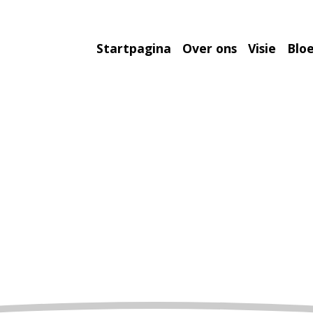
Startpagina
Over ons
Visie
Bloe
RSCHE RUBY QU
Home
»
Duif
»
Porsche 911 Elite Legacy
»
NL24-8442524