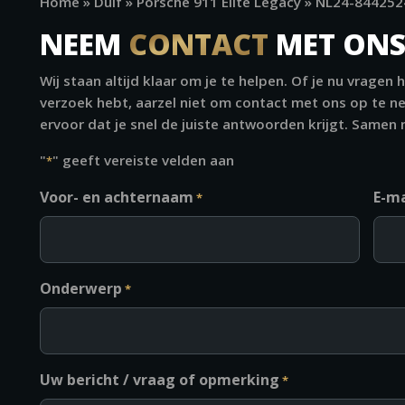
Home
»
Duif
»
Porsche 911 Elite Legacy
»
NL24-844252
NEEM
CONTACT
MET ONS
Wij staan altijd klaar om je te helpen. Of je nu vragen 
verzoek hebt, aarzel niet om contact met ons op te n
ervoor dat je snel de juiste antwoorden krijgt. Samen
"
" geeft vereiste velden aan
*
Voor- en achternaam
E-ma
*
Onderwerp
*
Uw bericht / vraag of opmerking
*