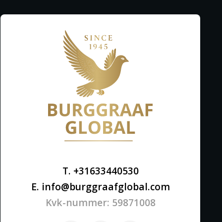
T. +31633440530
E. info@burggraafglobal.com
Kvk-nummer: 59871008