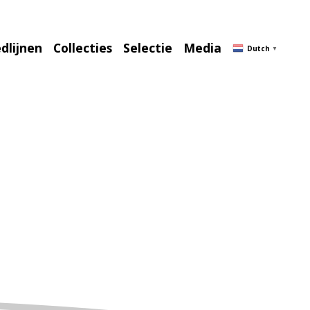
Winkelmand
(0)
dlijnen
Collecties
Selectie
Media
Dutch
▼
EEN